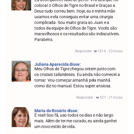
colocar o Olhos de Tigre no Brasil e Graças a
Deus tudo correu bem. Hoje, eu e minha mãe
usamos e ela conseguiu evitar uma cirurgia
complicada. Sou muito grata ao Juan e a
todos da equipe do Olhos de Tigre. Vocês são
maravilhosos e os resultados são indiscutíveis.
Parabéns.
Responder ·❤️ 1814 · 23 horas
Juliana Aparecida disse:
Meu Olhos de Tigre chegou ontem junto com
os cristais tailandeses. Eu ainda não comecei a
tomar. Vou começar amanhã pela manhã
como diz no manual. Estou super ansiosa.
Responder · ❤️ 527 · 21 horas
Maria do Rosário disse:
É real! Sou fã, uso todos os dias e não largo
mais. Além de ter me curado, eu ainda ganhei
um novo estilo de vida.